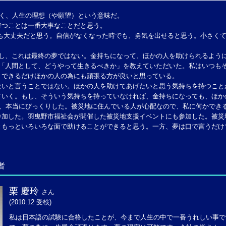
なく、人生の理想（や願望）という意味だ。
持つことは一番大事なことだと思う。
も大丈夫だと思う。自信がなくなった時でも、勇気を出せると思う。小さくて
かし、これは最終の夢ではない。金持ちになって、ほかの人を助けられるよう
に「人間として、どうやって生きるべきか」を教えていただいた。私はいつも
、できるだけほかの人の為にも頑張る方が良いと思っている。
ないと言うことではない。ほかの人を助けてあげたいと思う気持ちを持つこと
ていく。もし、そういう気持ちを持っていなければ、金持ちになっても、ほか
く、本当にびっくりした。被災地に住んでいる人が心配なので、私に何かでき
参加した。羽曳野市福祉会が開催した被災地支援イベントにも参加した。被災
ともっといろいろな面で助けることができると思う。一方、夢は口で言うだけ
者
栗 慶玲
さん
(2010.12 受検)
私は日本語の試験に合格したことが、今まで人生の中で一番うれしい事で