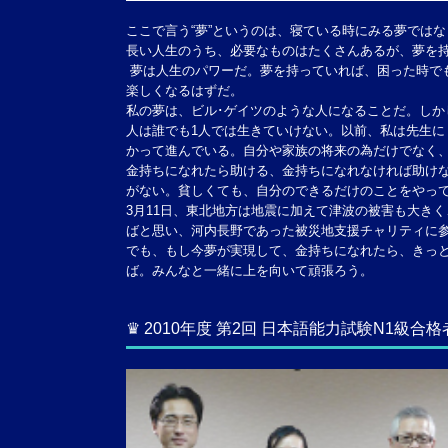
ここで言う“夢”というのは、寝ている時にみる夢では
長い人生のうち、必要なものはたくさんあるが、夢を
夢は人生のパワーだ。夢を持っていれば、困った時で
楽しくなるはずだ。
私の夢は、ビル･ゲイツのような人になることだ。し
人は誰でも1人では生きていけない。以前、私は先生
かって進んでいる。自分や家族の将来の為だけでなく
金持ちになれたら助ける、金持ちになれなければ助け
がない。貧しくても、自分のできるだけのことをやっ
3月11日、東北地方は地震に加えて津波の被害も大き
ばと思い、河内長野であった被災地支援チャリティに
でも、もし今夢が実現して、金持ちになれたら、きっ
ば。みんなと一緒に上を向いて頑張ろう。
♛ 2010年度 第2回 日本語能力試験N1級合格