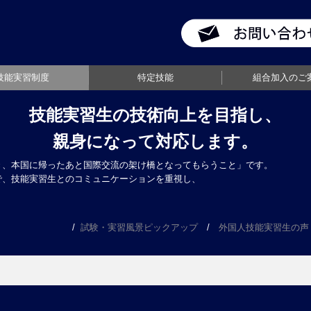
技能実習制度
特定技能
組合加入のご
・試験・実習風景
受入れの流れ
移行対象職種
技能実習生の技術向上を目指し、
親身になって対応します。
き、本国に帰ったあと国際交流の架け橋となってもらうこと」です。
で、技能実習生とのコミュニケーションを重視し、
/
試験・実習風景ピックアップ
/
外国人技能実習生の声