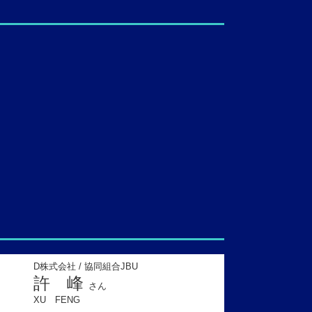
D株式会社 / 協同組合JBU
許 峰
さん
XU FENG